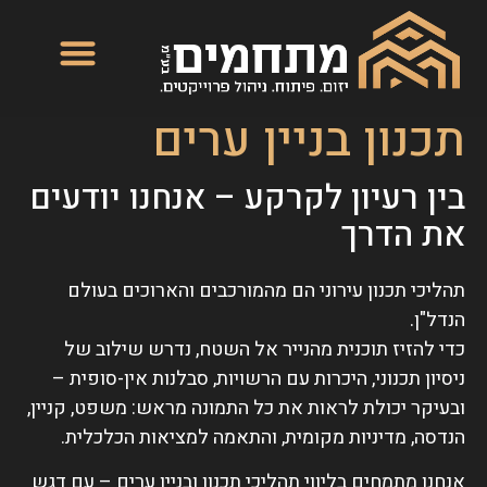
תכנון בניין ערים
בין רעיון לקרקע – אנחנו יודעים
את הדרך
תהליכי תכנון עירוני הם מהמורכבים והארוכים בעולם
הנדל"ן.
כדי להזיז תוכנית מהנייר אל השטח, נדרש שילוב של
ניסיון תכנוני, היכרות עם הרשויות, סבלנות אין-סופית –
ובעיקר יכולת לראות את כל התמונה מראש: משפט, קניין,
הנדסה, מדיניות מקומית, והתאמה למציאות הכלכלית.
אנחנו מתמחים בליווי תהליכי תכנון ובניין ערים – עם דגש